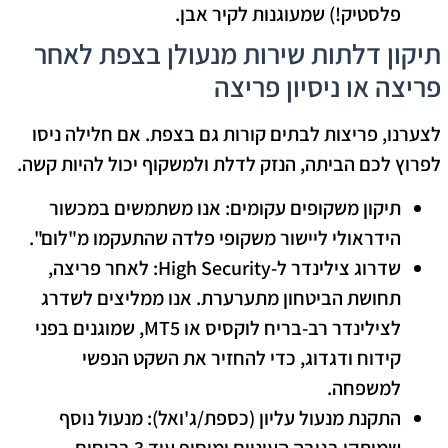
פלסטיק!) שמעוגנות לקיר אבן.
תיקון דלתות שירות מנעולן בצפת לאחר
פריצה או ניסיון פריצה
לצערנו, פריצות לבתים קורות גם בצפת. אם חלילה ניסו
לפרוץ לכם הביתה, הנזק לדלת ולמשקוף יכול להיות קשה.
תיקון משקופים עקומים:
אנו משתמשים במכשור
הידראולי ליישור משקופי פלדה שהתעקמו מ"לום".
שדרוג צילינדר ל-High Security:
לאחר פריצה,
תחושת הביטחון מתערערת. אנו ממליצים לשדרג
לצילינדר
רב-בריח לוקסיס
או
MT5
, שמוגנים בפני
קידוח ודגדוג, כדי להחזיר את השקט הנפשי
למשפחה.
התקנת מנעול עליון (כספת/ג'ואל):
מנעול נוסף
שמותקן בגובה העיניים ומוסיף עוד 3 בריחים