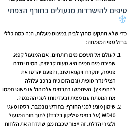
טיפים להישרדות מנעולים בחורף הצפתי
כדי שלא תתקעו מחוץ לבית במינוס מעלות, הנה כמה כללי
ברזל מפי המומחה:
לעולם אל תשפכו מים רותחים!
אם המנעול קפא,
שפיכת מים חמים היא טעות קריטית. המים יחדרו
פנימה, יתקררו ויקפאו שוב, והפעם יהרסו את
הצילינדר סופית (וגם הזכוכית ברכב עלולה
להתפוצץ). השתמשו בתרסיס אלכוהול או פשוט חממו
את המפתח עם מצית (בעדינות) לפני ההכנסה.
שימון מונע לפני החורף:
בחודש נובמבר, רססו מעט
WD40 (על בסיס סיליקון בלבד!) לתוך חור המנעול
ולצירי הדלת. זה ייצור שכבת מגן שתדחה את הלחות