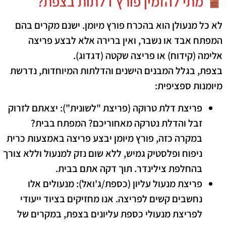
מתי להזמין פורץ דלתות בצפת?
לא כל מנעולן הוא בהכרח פורץ מיומן. ישנם מקרים בהם
המפתח אבד או נשבר, ואין ברירה אלא לבצע
פריצה
אלימה
(קידוח) או
פריצה שקטה
(דגדוג).
בצפת, בגלל המבנים הישנים והדלתות המיוחדות, נדרשת
מיומנות ספציפית:
פריצת דלת טרוקה (פריצת "לשונית"):
יצאתם לזרוק
זבל והדלת נטרקה מאחוריכם? המפתח בבית?
במקרה כזה, פורץ מיומן יבצע פריצה באמצעות כרית
ניפוח ופלסטיק גמיש, ללא שום נזק למנעול וללא צורך
בהחלפת צילינדר. תוך דקה אתם בבית.
פריצת מנעול עליון (כספת/ג'ואל):
מנעולים אלו
נחשבים קשים לפריצה. אנו מחזיקים בציוד ייעודי
לפריצת מנעולי כספת עליונים בצפת, במקרים של