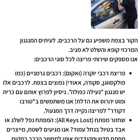
הקור בצפת משפיע גם על הרכבים. לעיתים המנגנון
המרכזי קופא והשלט לא מגיב.
אנו מספקים שירותי פריצה לכל סוגי הרכבים:
פריצת רכבי יוקרה (ואקום):
רכבים גרמניים (כמו
פולקסווגן, סקודה, אאודי) נפוצים בצפת. לרכבים אלו
יש מנגנון "נעילה כפולה". ניסיון לפרוץ אותם עם כרית
ומוט יהרוס את הדלת! אנו משתמשים ב"טורבו
דקודר" לפריצה נקייה דרך המנעול.
שחזור מפתח (All Keys Lost):
המפתח נפל לשלג או
אבד בטיול בנחל עמוד? אנו מגיעים לשטח, מייצרים
מפתח חדש ומקודדים אותו למחשב הרכב במקום.