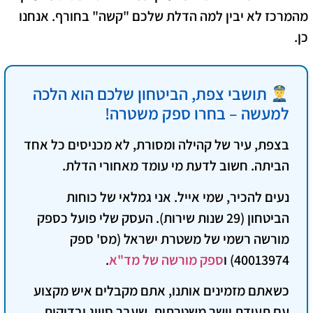
מהמרכז לא יבין למה הדלת שלכם "קשה" בחורף. אנחנו
כן.
תושבי צפת, הביטחון שלכם הוא הלכה
למעשה – בחרו ספק משטרה!
בצפת, עיר של קהילה ומסורת, לא מכניסים כל אחד
הביתה. חשוב לדעת מי עומד מאחורי הדלת.
נעים להכיר, שמי אייל.
אני גמלאי של כוחות
הביטחון (29 שנות שירות). העסק שלי פועל כ
ספק
מורשה רשמי של משטרת ישראל
(מס' ספק
40013974) ו
ספק מורשה של
מד"א
.
כשאתם מזמינים אותנו, אתם מקבלים איש מקצוע
עם
תעודת יושר משטרתית
, שעבר סיווג ובדיקות