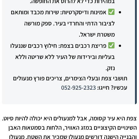
במהירות כדי לא להרוס את החופשה.
אמינות ודיסקרטיות:
שירות מכבד ומותאם
לציבור הדתי והחרדי בעיר. ספק מורשה
משטרת ישראל.
פריצת רכבים בצפת:
חילוץ רכבים שננעלו
בעליות ובירידות של העיר ללא שריטה וללא
נזק.
תושבי צפת ובעלי הצימרים, צריכים פורץ מנעולים
עכשיו? חייגו:
052-925-2323
צפת היא עיר קסומה, אבל למנעולים היא יכולה להיות סיוט.
השינויים הקיצוניים במזג האוויר, הלחות בסמטאות האבן
והבנייה הישנה דורשים מנעולן שמכיר את השטח. מנעולן