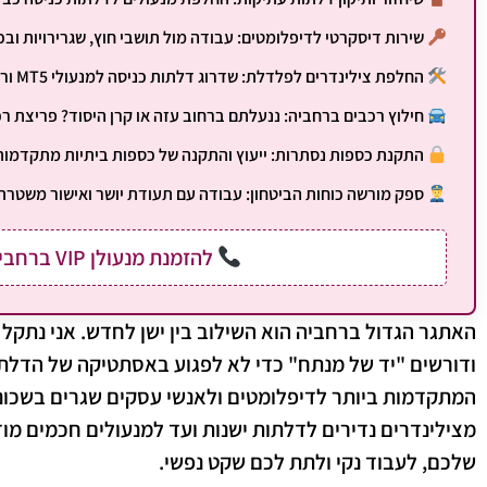
שירות דיסקרטי לדיפלומטים:
עבודה מול תושבי חוץ, שגרירויות וב
החלפת צילינדרים לפלדלת:
שדרוג דלתות כניסה למנעולי MT5 ורב-בריח לוקסיס להגנה מקסימלית נגד פריצה שקטה.
חילוץ רכבים ברחביה:
ננעלתם ברחוב עזה או קרן היסוד? פריצת רכב
התקנת כספות נסתרות:
ייעוץ והתקנה של כספות ביתיות מתקדמות 
ספק מורשה כוחות הביטחון:
עבודה עם תעודת יושר ואישור משטרת ישראל (
להזמנת מנעולן VIP ברחביה:
האתגר הגדול ברחביה הוא השילוב בין ישן לחדש. אני נתקל ב
ודורשים "יד של מנתח" כדי לא לפגוע באסתטיקה של הדלת. 
המתקדמות ביותר לדיפלומטים ולאנשי עסקים שגרים בשכונה.
מצילינדרים נדירים לדלתות ישנות ועד למנעולים חכמים מוד
שלכם, לעבוד נקי ולתת לכם שקט נפשי.