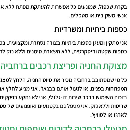
בקרת שכפול, שמונעים כל אפשרות להעתקת מפתח ללא אישו
אנשי משק בית או מטפלים.
כספות ביתיות ומשרדיות
אני מתקין ומעגן כספות ביתיות בצורה נסתרת ומקצועית. ב
כספות שקטה ודיסקרטית, ללא השארת סימנים וללא נזק לת
מצוקת החניה ופריצת רכבים ברחביה
כל מי שמסתובב ברחביה מכיר את סיוט החניה. הלחץ למצו
המפתחות בפנים, או לנעול אותם בבגאז'. אני מגיע לחלץ את
בזכות השימוש ברכב שירות דו-גלגלי, אני לא נתקע בפקקים
שריטות וללא נזק. אני מטפל גם בקטנועים ואופנועים של ס
לארגז או לסוויץ'.
מנעולן ברחביה לדירות שותפים וסטו