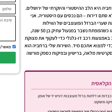
יה היא הלב ההיסטורי והיוקרתי של ירושלים.
א סתם דירות – הם נכסים עם היסטוריה. אני
ת שערי הברזל המעוצבים של הווילות
הפרטיות. כשאתם נתקעים מחוץ לבית ברחוב עזה העמוס, או כשהמפתח נשבר במנעול עתיק בן 50 שנה,
ב באמצעות רכב דו-גלגלי כדי לעקוף את מצוקת
י למצוא אתכם מיד. השירות שלי ברחביה הוא
מאשר/
יסקרטיות מלאה, ברישיון ובפיקוח כספק מורשה
 הקלאסית
בדות או דלתות ברזל מעוצבות דורש יד של אומן.
יקה והשקט:
ות (עץ/ברזל) תוך התאמה למראה המקורי.