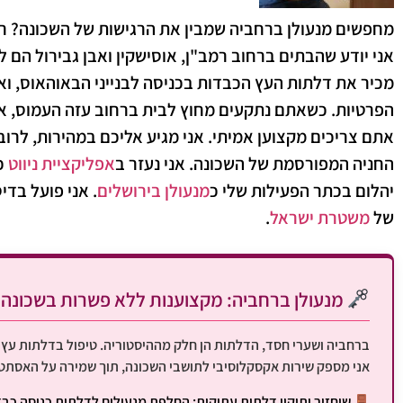
מחפשים
מנעולן ברחביה
שמבין את הרגישות של השכונה? רחב
אני יודע שהבתים ברחוב רמב"ן, אוסישקין ואבן גבירול הם ל
מכיר את דלתות העץ הכבדות בכניסה לבנייני הבאוהאוס, וא
אתם צריכים מקצוען אמיתי. אני מגיע אליכם במהירות, לרו
החניה המפורסמת של השכונה. אני נעזר ב
אפליקציית ניווט
כד
יהלום בכתר הפעילות שלי כ
מנעולן בירושלים
. אני פועל בד
של
משטרת ישראל
.
מנעולן ברחביה: מקצוענות ללא פשרות בשכונה
ברחביה ושערי חסד, הדלתות הן חלק מההיסטוריה. טיפול בדלתות עץ כ
אני מספק שירות אקסקלוסיבי לתושבי השכונה, תוך שמירה על האסתט
שיחזור ותיקון דלתות עתיקות:
החלפת מנעולים לדלתות כניסה כבד