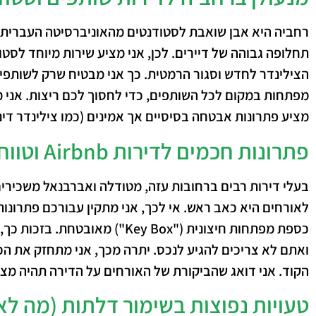
רחביה היא אבן שואבת לסטודנטים מהאוניברסיטה העברית ו
תחלופה גבוהה של דיירים.
לכן
, אני מציע שירות מיוחד לסטו
הצילינדר לחדש וסגור הרמטית.
כך
אני מבטיח שרק לשותפים
מפתחות במקום לכל השותפים, כדי לחסוך לכם ריצות. אני 
מציע פתרונות אבטחה בסיסיים אך אמינים (כמו צילינדר די
פתרונות חכמים לדירות Airbnb וטווח קצר
בעלי דירות רבים ברחובות עזה, מטודלה ואברבנאל משכירים
לאורחים היא כאב ראש.
אי לכך
, אני מתקין עבורכם פתרונות
כספת מפתחות חיצונית ("Key Box") מאובטחת.
בזכות כך
,
ואתם לא צריכים להגיע לנכס.
יתרה מכך
, אני מתחזק את ה
הקוד. אני דואג שהביקורת של האורחים על הדירה תהיה מצו
טעויות נפוצות בשימור דלתות (מה לא