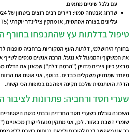
עם גלגל שיניים מתאים.
שדרוג אבטחה סמוי:
עליונים בצורה אסתטית, או מתקין צילינדר יוקרתי (MT5) בתוך המנגנון הישן.
טיפול בדלתות עץ שהתנפחו בחורף ה
בחורף הירושלמי, דלתות העץ המקוריות ברחביה סופגות לח
את המשקוף והמנעול לא ננעל. הרבה אנשים מנסים לשייף א
מבצע כיוון צירים מדויק ("הרמת דלת") שמאזן את הדלת מ
מיוחד שמחזיק משקלים כבדים.
בנוסף
, אני אוטם את הרווחי
הדלת האותנטית שלכם תקינה ויפה גם בסופות הכי קשות.
שערי חסד ורחביה: פתרונות לציבור ה
השכונה גובלת בשערי חסד החרדית ובבתי כנסת היסטוריים (כ
שומרי השבת באזור.
לכן
, אני מתקין מנעולי קודן מכאניים (
כך
אני מאפשר לכם להיכנס ולצאת בנוחות בשבת ללא מפתח