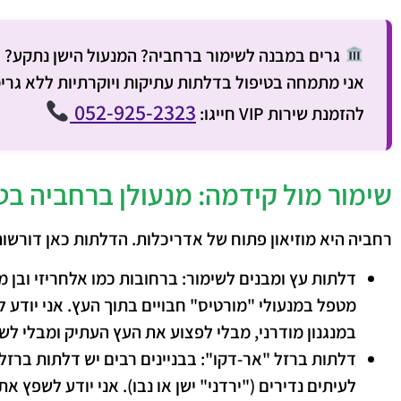
גרים במבנה לשימור ברחביה? המנעול הישן נתקע?
אני מתמחה בטיפול בדלתות עתיקות ויוקרתיות ללא גרימ
052-925-2323
להזמנת שירות VIP חייגו:
שימור מול קידמה: מנעולן ברחביה בט
רחביה היא מוזיאון פתוח של אדריכלות. הדלתות כאן דורשות
דלתות עץ ומבנים לשימור:
ברחובות כמו אלחריזי ובן מ
מטפל במנעולי "מורטיס" חבויים בתוך העץ. אני יודע 
במנגנון מודרני, מבלי לפצוע את העץ העתיק ומבלי לש
דלתות ברזל "אר-דקו":
לעיתים נדירים ("ירדני" ישן או נבו). אני יודע לשפץ 