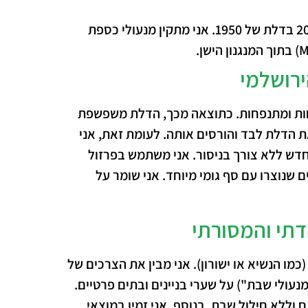
דיירים רבים רוצים ביטחון של 2024 בדלת של 1950. אני מתקין מנעולי כספת
ירושלמי
ות ומתנפחות.
כתוצאה מכך
, הדלת משפשפת
ת הדלת לבד והורסים אותה.
לעומת זאת
, אני
חדש ללא צורך בניסור. אני משתמש בפרזול
ם שנוצרו עם סף גומי מיוחד. אני שומר על
דתי והמסורתי
מו הנשיא או ישורון). אני מבין את הצרכים של
"מנעולי שבת") על שערי בניינים ובתים פרטיים.
 וללא חילול שבת.
בנוסף
, אני זמין במוצאי