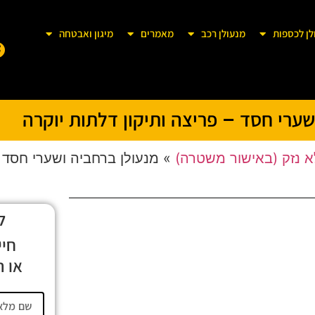
לן לכספות
מנעולן רכב
מאמרים
מיגון ואבטחה
שערי חסד – פריצה ותיקון דלתות יוקרה
א נזק (באישור משטרה)
»
מנעולן ברחביה ושערי חסד –
ל
חיי
או ה