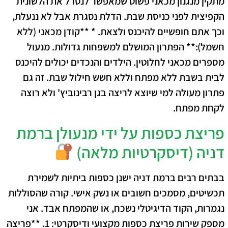
מתקין מנגנון מכאני פשוט שמאפשר לנטרל את הלשונית
הקפיצית לפני כניסת שבת. הדלת נסגרת אבל לא ננעלת,
וכך אתם חופשיים להיכנס ולצאת. * **קודן מכאני (ללא
חשמל):** הפתרון המושלם למשפחות גדולות. מנעול
מספרים מכאני לחלוטין. הילדים והנכדים יכולים להיכנס
לבית בשבת ללא מפתח וללא חשש חילול שבת. זה גם
פתרון מעולה למי שיוצא לריצה בגן רבינוביץ' ולא רוצה
לקחת מפתח.
פריצת כספות על ידי מנעולן ברמת
דניה (דיסקרטיות מלאה)
בבתים רבים ברמת דניה ישנן כספות ביתיות לשמירת
תכשיטים, מסמכים חשובים או נשק אישי. קורה שהסוללות
נגמרות, הקוד הדיגיטלי נשכח, או שהמפתח אבד. אני
מספק שירות פריצת כספות מקצועי ודיסקרטי: 1. **פריצה