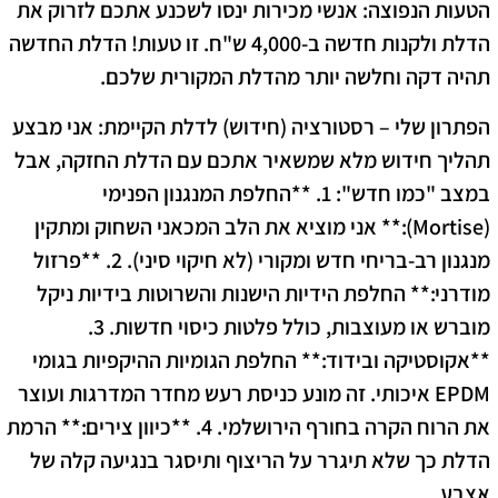
הטעות הנפוצה:
אנשי מכירות ינסו לשכנע אתכם לזרוק את
הדלת ולקנות חדשה ב-4,000 ש"ח. זו טעות! הדלת החדשה
תהיה דקה וחלשה יותר מהדלת המקורית שלכם.
הפתרון שלי – רסטורציה (חידוש) לדלת הקיימת:
אני מבצע
תהליך חידוש מלא שמשאיר אתכם עם הדלת החזקה, אבל
במצב "כמו חדש": 1. **החלפת המנגנון הפנימי
(Mortise):** אני מוציא את הלב המכאני השחוק ומתקין
מנגנון רב-בריחי חדש ומקורי (לא חיקוי סיני). 2. **פרזול
מודרני:** החלפת הידיות הישנות והשרוטות בידיות ניקל
מוברש או מעוצבות, כולל פלטות כיסוי חדשות. 3.
**אקוסטיקה ובידוד:** החלפת הגומיות ההיקפיות בגומי
EPDM איכותי. זה מונע כניסת רעש מחדר המדרגות ועוצר
את הרוח הקרה בחורף הירושלמי. 4. **כיוון צירים:** הרמת
הדלת כך שלא תיגרר על הריצוף ותיסגר בנגיעה קלה של
אצבע.