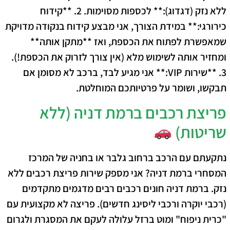
ללא נזק (דגדוג):** לכספות מסוימות. 2. **קידוח
כירורגי:** במידת הצורך, אני מבצע קידוח בנקודה מדויקת
שמאפשרת לפתוח את הכספת, ואז **מתקן אותה**
ומחזיר אותה לשימוש מלא (אין צורך לזרוק את הכספת!).
3. **שירות VIP:** אני מגיע לבד, ברכב לא מסומן אם
תבקשו, ושומר על פרטיותכם המוחלטת.
פריצת רכבים ברמת דניה (ללא
שריטות)
נתקעתם עם הרכב ברחוב גלבר או בחניה של המרכז
המסחרי ברמת דניה? אני מספק שירות פריצת רכבים ללא
נזק. ברמת דניה חונים רכבים רבים מדגמים מתקדמים
(רכבי יוקרה ורכבי ליסינג חדשים). פריצה לא מקצועית עם
"כרית ניפוח" ומוט ברזל עלולה לעקם את המסגרת ולגרום