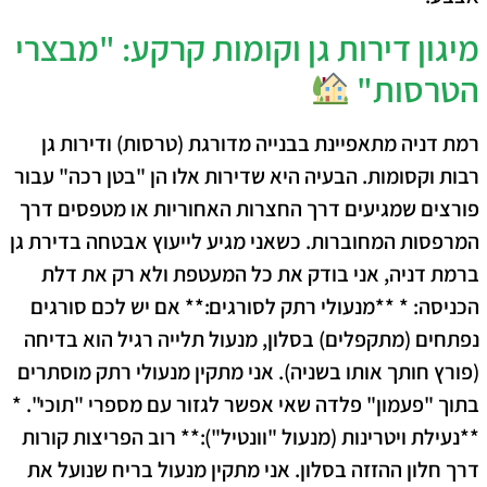
מיגון דירות גן וקומות קרקע: "מבצרי
הטרסות"
רמת דניה מתאפיינת בבנייה מדורגת (טרסות) ודירות גן
רבות וקסומות. הבעיה היא שדירות אלו הן "בטן רכה" עבור
פורצים שמגיעים דרך החצרות האחוריות או מטפסים דרך
המרפסות המחוברות. כשאני מגיע לייעוץ אבטחה בדירת גן
ברמת דניה, אני בודק את כל המעטפת ולא רק את דלת
הכניסה: * **מנעולי רתק לסורגים:** אם יש לכם סורגים
נפתחים (מתקפלים) בסלון, מנעול תלייה רגיל הוא בדיחה
(פורץ חותך אותו בשניה). אני מתקין מנעולי רתק מוסתרים
בתוך "פעמון" פלדה שאי אפשר לגזור עם מספרי "תוכי". *
**נעילת ויטרינות (מנעול "וונטיל"):** רוב הפריצות קורות
דרך חלון ההזזה בסלון. אני מתקין מנעול בריח שנועל את