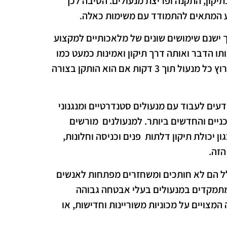
יקון, התקנה ופריצת מנעולים. הסיבה לכך
ע המתאים להתמודד עם משימות כאלה.
ך ישנם שימושים שונים של מלאכותיים למקצוע
רובוט שעושה את אותו הדבר ואותה דרך תיקון ואמינות כמעט כמו
מנעולן אנושי. הם גם יצרו יישום בשם LockSmith שיכול לפרוץ כל מנעול תוך 3 דקות אם הוא הותקן בצורה
דעים לעבוד עם מנעולים סטנדרטיים ומנגנוני
ניים והחדשים ביותר. למנעולנים מורשים
 יכולת תיקון דלתות פנים וכניסה וחלונות,
הזה.
לל הם לא חותכים ומשחזרים מפתחות לאנשים
מתמקדים במנעולים בעלי אבטחה גבוהה
מצויים על מכוניות משוריינות וחדישות, או