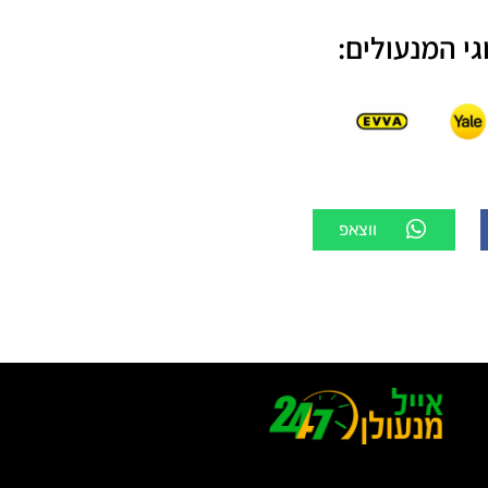
גי המנעולים:
ווצאפ