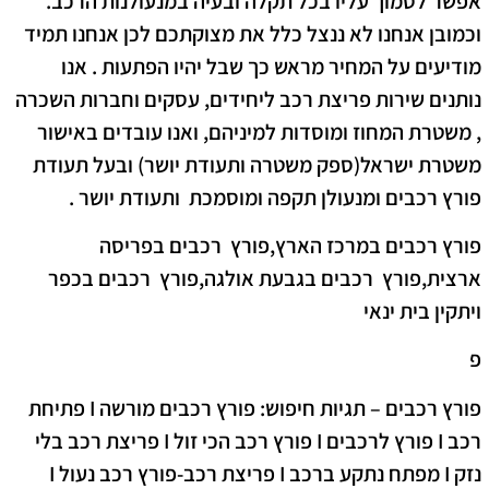
אפשר לסמוך עליו בכל תקלה ובעיה במנעולנות הרכב.
וכמובן אנחנו לא ננצל כלל את מצוקתכם לכן אנחנו תמיד
מודיעים על המחיר מראש כך שבל יהיו הפתעות . אנו
נותנים שירות פריצת רכב ליחידים, עסקים וחברות השכרה
, משטרת המחוז ומוסדות למיניהם, ואנו עובדים באישור
משטרת ישראל(ספק משטרה ותעודת יושר) ובעל תעודת
פורץ רכבים ומנעולן תקפה ומוסמכת ותעודת יושר .
פורץ רכבים במרכז הארץ,פורץ רכבים בפריסה
ארצית,פורץ רכבים בגבעת אולגה,פורץ רכבים בכפר
ויתקין בית ינאי
פ
פורץ רכבים – תגיות חיפוש: פורץ רכבים מורשה I פתיחת
רכב I פורץ לרכבים I פורץ רכב הכי זול I פריצת רכב בלי
נזק I מפתח נתקע ברכב I פריצת רכב-פורץ רכב נעול I