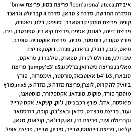
איביזה,leon'arona' ateca' פריצת במוו, פריצת bmw'
הסדרה החדשה, סדרה 3 סדאן, סדרה 4 קבריולט וגראנד
קופה,
פריצת סוזוקי קרוסאבר, סוויפט, בלנו, ויאטרה,
פריצת דייהו, לאנוס, אספרו,פריצת קיא
ריו, ספורטרג, נירו,
פורץ סקודה, רומסטר, פביה, פריצת אוקטביה, סופרב,
פיאט, קובו, דובלו, בראבה, פנדה, דוקטו,פריצת
שברולט,שברולט לקרוז, ספארק, סילברדו, טראקס,
מאליבו,פריצת סיטרואן,ברלינגו,jumpy'c3' c5'
פריצת
סובארו, b4' b3'אאוטבאק,פורסטר, אימפרזה, פורץ
ביואיק לה קרוס, לוצרן,פריצת מזדה 3, מזדה 5, mx5,
פורץ
מוסמך פורד, פוקוס, מונדאו, אקספלורר, מוסטאנג,
פיאסטה, אדג', פורץ רכב ניסן, ג'וק, קשקאי, אקס טרייל
ועוד, פריצת מרצדס, סדאן ובאצ'בק, קופה, רודסטאר
וקבריולה ועוד,
פריצת רנו, זאו,קדג'אר, קולאוס, מגאן,
קליאו , פריצת דייהטסו,שרייד, סיריון, שרייד,
פריצת אופל,