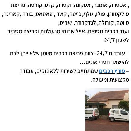
, אסטרה, אומגה, אסקונה, וקטרה, קדט, קורסה,
פריצת
פולקסווגן, פולו, גולף, ג'יטה, קאדי, פאסאט, בורה ,קארינה,
טיוטה, קורולה, לנדקרוזר, יאריס,
ועוד רכבים נוספים..אייל שרותי מנעולנות ופריצה מסביב
לשעון 24/7
– עובדים 24/7- צוות פריצת רכבים מיומן שלא ייתן לכם
להישאר חסרי אונים…
–
פורץ רכבים
שמתחייב לשירות ללא נזקים, עבודה
מקצועית ומעולה.