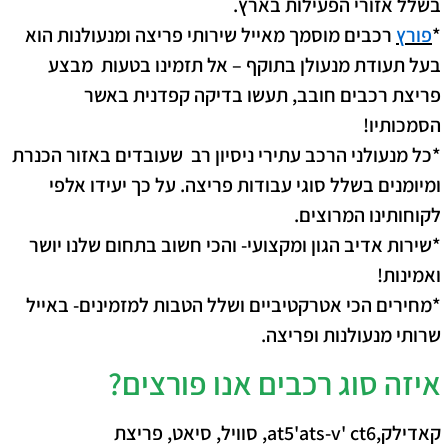
בשלל אזורי הפעילות בארץ.
*
פורץ
רכבים מוסמך מאייל שירותי פריצה ומנעולנות הוא
בעל תעודת מנעולן בתוקף
– אל תזמינו בטעות מבצע
פריצת רכבים חובב, תעשו בדיקה קפדנית באשר
הסמכותיו!
*כל מנעולני הרכב עתירי ניסיון רב שעובדים באזור הכנרת
ומיומנים בשלל סוגי עבודות פריצה. על כך יעידו אלפי
לקוחותינו המרוצים.
*שירות אדיב הגון ומקצועי-
והכי חשוב בתחום שלנו יושר
ואמינות!
*מחירים הכי אטרקטיביים
ושלל הטבות למזמינים- באייל
שרותי מנעולנות ופריצה.
איזה סוג רכבים אנו פורצים?
קאדילק,at5'ats-v' ct6, סוויל, סיאט, פריצת