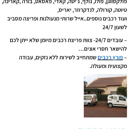
פולקסווגן, פולו, גולף, ג'יטה, קאדי, פאסאט, בורה ,קארינה,
טיוטה, קורולה, לנדקרוזר, יאריס,
ועוד רכבים נוספים..אייל שרותי מנעולנות ופריצה מסביב
לשעון 24/7
– עובדים 24/7- צוות פריצת רכבים מיומן שלא ייתן לכם
להישאר חסרי אונים…
–
פורץ רכבים
שמתחייב לשירות ללא נזקים, עבודה
מקצועית ומעולה.