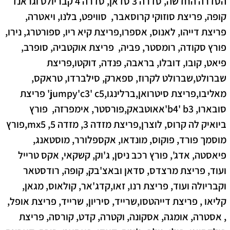
הסדרה החדשה, סדרה 3 סדאן, סדרה 4 קבריולט וגראנד
קופה,
פריצת סוזוקי קרוסאבר, סוויפט, בלנו, ויאטרה,
פריצת דייהו, לאנוס, אספרו,פריצת קיא
ריו, ספורטרג, נירו,
פורץ סקודה, רומסטר, פביה, פריצת אוקטביה, סופרב,
פיאט, קובו, דובלו, בראבה, פנדה, דוקטו,פריצת
שברולט,שברולט לקרוז, ספארק, סילברדו, טראקס,
מאליבו,פריצת סיטרואן,ברלינגו,jumpy'c3' c5'
פריצת
סובארו, b4' b3'אאוטבאק,פורסטר, אימפרזה, פורץ
ביואיק לה קרוס, לוצרן,פריצת מזדה 3, מזדה 5, mx5,
פורץ
מוסמך פורד, פוקוס, מונדאו, אקספלורר, מוסטאנג,
פיאסטה, אדג', פורץ רכב ניסן, ג'וק, קשקאי, אקס טרייל
ועוד, פריצת מרצדס, סדאן ובאצ'בק, קופה, רודסטאר
וקבריולה ועוד,
פריצת רנו, זאו,קדג'אר, קולאוס, מגאן,
קליאו , פריצת דייהטסו,שרייד, סיריון, שרייד,
פריצת אופל,
, אסטרה, אומגה, אסקונה, וקטרה, קדט, קורסה,
פריצת