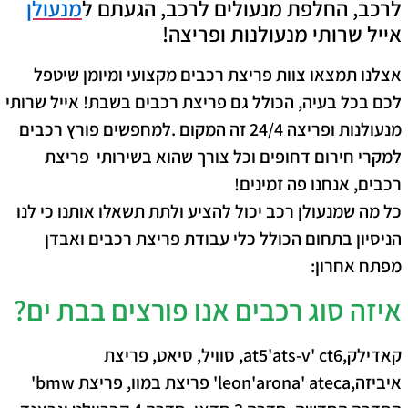
לרכב, החלפת מנעולים לרכב, הגעתם ל
מנעולן
אייל שרותי מנעולנות ופריצה!
אצלנו תמצאו צוות פריצת רכבים מקצועי ומיומן שיטפל
לכם בכל בעיה, הכולל גם פריצת רכבים בשבת! אייל שרותי
מנעולנות ופריצה 24/4 זה המקום .למחפשים פורץ רכבים
למקרי חירום דחופים וכל צורך שהוא בשירותי פריצת
רכבים, אנחנו פה זמינים!
כל מה שמנעולן רכב יכול להציע ולתת תשאלו אותנו כי לנו
הניסיון בתחום הכולל כלי עבודת פריצת רכבים ואבדן
מפתח אחרון:
איזה סוג רכבים אנו פורצים בבת ים?
קאדילק,at5'ats-v' ct6, סוויל, סיאט, פריצת
איביזה,leon'arona' ateca' פריצת במוו, פריצת bmw'