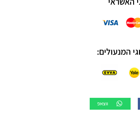
י האשראי
גי המנעולים:
ווצאפ