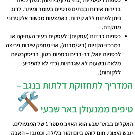
כספות דיגיטליות (בתי מלון/ביתיות):
נפוץ מאוד
בדירות אירוח ובבתים פרטיים בעומר ומיתר. לרוב
ניתן לפתוח ללא קידוח, באמצעות מכשור אלקטרוני
מתקדם.
כספות כבדות (עסקים):
לעסקים בעיר העתיקה או
במרכזי הקניות (ביג/מבנה), אני מספק שירות פריצה
לכספות יואל, רב-בריח וכספות בטון, בדיסקרטיות
מלאה ובשעות לא שגרתיות (כדי לא להפריע
ללקוחות).
​המדריך לתחזוקת דלתות בנגב –
טיפים ממנעולן באר שבעי
​האקלים בבאר שבע הוא האויב מספר 1 של המנעולים.
יובש קיצוני, חום לוהט ביום וקור בלילה, וכמובן – האבק