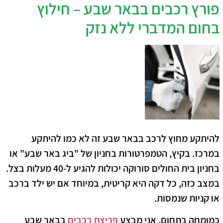
​פורץ רכבים בבאר שבע – חילוץ
בחום המדברי ללא נזק
​להיתקע מחוץ לרכב בבאר שבע זה לא כמו להיתקע
במרכז. בקיץ, הטמפרטורות בחניון של "ביג באר שבע" או
בחניון בית החולים סורוקה יכולות להגיע ל-40 מעלות בצל.
במצב כזה, כל דקה היא קריטית, במיוחד אם יש ילד ברכב
או קניות שנמסות.
​כמומחה בתחום, אני מבצע
פריצת רכבים
בבאר שבע