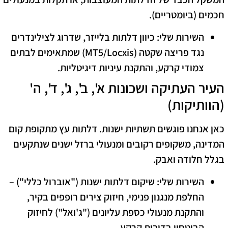
חכמים (ביומטריים).
השירות שלי:
כיוון דלתות בלייזר, שדרוג לצילינדרים
נגד פריצה שקטה (MT5/Locxis) שמתאימים לבתים
צמודי קרקע, והתקנת עיניות דיגיטליות.
​העיר העתיקה ושכונות א', ב', ג', ד', ה'
(הוותיקות)
​כאן אנחנו פוגשים תשתיות ישנות. דלתות עץ מתקופת קום
המדינה, משקופים רקובים ומנעולי ברזל ישנים שנתקעים
בגלל חלודה ואבק.
השירות שלי:
שיקום דלתות ישנות ("אוברול כללי") –
החלפת מנגנון פנימי, חיזוק צירים רופפים בקיר,
והתקנת מנעולי כספת עליונים ("ג'ואל") לחיזוק
הביטחון בדירות קרקע.