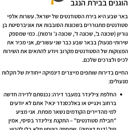
הוגנים בבירת הנגב
​באר שבע היא בירת הסטודנטים של ישראל. עשרות אלפי
סטודנטים מתגוררים בשכונות הסובבות את אוניברסיטת בן
גוריון (שכונה ב', שכונה ד', שכונה ג' ורמות). כמי שמספק
שירותי
מנעולן בבאר שבע
כבר שני עשורים, אני מכיר את
המצוקות של הסטודנטים מקרוב ויודע להתאים את השירות
לכיס ולצרכים שלכם.
​החיים בדירות שותפים מייצרים דינמיקה ייחודית של תקלות
מנעולים:
החלפת צילינדר במעבר דירה:
נכנסתם לדירה חדשה
ברחוב וינגייט או באלכסנדר ינאי? אתם לא יודעים
למי מהדיירים הקודמים נשאר מפתח. אני מציע
"חבילת סטודנטים" – התקנת צילינדר בסיסי, אמין
וזול (דגם דינמיק), שמספק ביטחון מלא בלי לקרוע