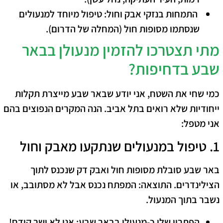
​
התמחות בנזקי אבק וחול:
טיפול מיוחד למנעולים
שנסתמו מסופות חול (המחלה של הדרום).
​מתי תצטרכו להזמין מנעולן בבאר
שבע בדחיפות?
​כמי שחי את השטח, אני יודע שבאר שבע מייצרת תקלות
ייחודיות שלא רואים בתל אביב. הנה המקרים הנפוצים בהם
אני מטפל:
​1. טיפול במנעולים שנתקעו מאבק וחול
​באר שבע סובלת מסופות חול ואבק דק שנכנס לתוך
הצילינדרים. התוצאה: המפתח נכנס אבל לא מסתובב, או
נשבר בתוך המנעול.
הפתרון שלי כ-מנעולן בבאר שבע:
אני לא ישר קודח!