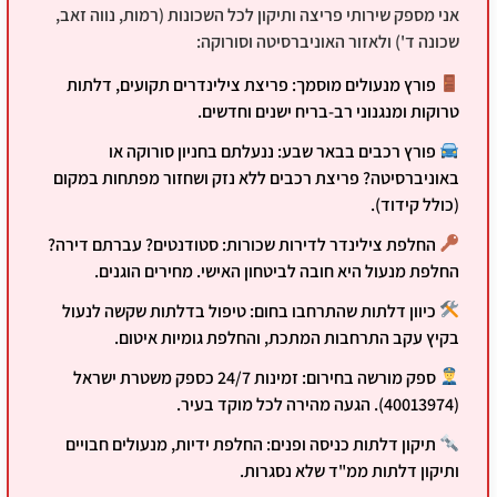
אני מספק שירותי פריצה ותיקון לכל השכונות (רמות, נווה זאב,
שכונה ד') ולאזור האוניברסיטה וסורוקה:
פורץ מנעולים מוסמך:
פריצת צילינדרים תקועים, דלתות
טרוקות ומנגנוני רב-בריח ישנים וחדשים.
פורץ רכבים בבאר שבע:
ננעלתם בחניון סורוקה או
באוניברסיטה? פריצת רכבים ללא נזק ושחזור מפתחות במקום
(כולל קידוד).
החלפת צילינדר לדירות שכורות:
סטודנטים? עברתם דירה?
החלפת מנעול היא חובה לביטחון האישי. מחירים הוגנים.
כיוון דלתות שהתרחבו בחום:
טיפול בדלתות שקשה לנעול
בקיץ עקב התרחבות המתכת, והחלפת גומיות איטום.
ספק מורשה בחירום:
זמינות 24/7 כספק משטרת ישראל
(40013974). הגעה מהירה לכל מוקד בעיר.
תיקון דלתות כניסה ופנים:
החלפת ידיות, מנעולים חבויים
ותיקון דלתות ממ"ד שלא נסגרות.