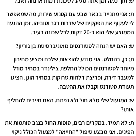
ש: תוך כמה זמן אתה מגיע לשכונת רמות או נווה זאב?
ת: אני מתנייד בבאר שבע עם קטנוע שירות, מה שמאפשר
לי לעקוף את הפקקים של שדרות רגר וטוביהו. זמן ההגעה
הממוצע שלי הוא כ-20 דקות לכל שכונה בעיר.
ש: האם יש הנחה לסטודנטים מאוניברסיטת בן גוריון?
ת: כן, בהחלט. אני מודע להוצאות שלכם ומציע מחירון
מיוחד לסטודנטים הכולל החלפת צילינדר במחיר מוזל
למעבר דירה, ופריצת דלתות טרוקות במחיר הוגן. הציגו
תעודת סטודנט וקבלו את ההטבה.
ש: המנעול שלי מלא חול ולא נפתח. האם חייבים להחליף
אותו?
ת: לא תמיד. במקרים רבים, סופות החול בנגב סותמות את
הפינים. אני מבצע טיפול "החייאה" למנעול הכולל ניקוי