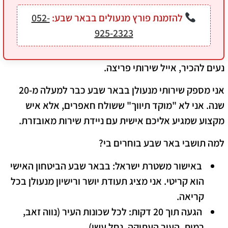
להזמנת פורץ מנעולים בבאר שבע:
052-
925-2323
​נעים להכיר,
אייל שירותי פריצה
.
אני מספק שירותי
מנעולן בבאר שבע
כבר למעלה מ-20
שנה. אני לא "מוקד תיווך" ששולח חאפרים, אלא איש
מקצוע שמגיע אליכם אישית עם ניידת שירות מאובזרת.
למה תושבי באר שבע בוחרים בי?
​
באישור משטרת ישראל:
בבאר שבע הביטחון האישי
הוא קריטי. אני מציג תעודת יושר ורישיון מנעולן בכל
קריאה.
​
הגעה תוך 20 דקות:
לכל שכונות העיר (נווה זאב,
רמות, העיר העתיקה, נחל עשן).