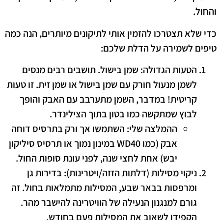
והחול.
כדי שלא תצטרכו להזמין אותי לתיקונים מיותרים, הנה כמה
טיפים לשמירה על הדלת שלכם:
הטעות הגדולה: שמן בישול.
תושבים רבים מנסים
לשמן מנעול חורק עם שמן בישול או שמן זית.
זו טעות
קריטית!
במדבר, השמן מתערבב עם האבק והופך
לבוץ שמתקשה כמו בטון בתוך הצילינדר.
ההמלצה שלי:
השתמשו אך ורק בתרסיס דוחה
אבק (כמו WD40 במינון נמוך או תרסיס סיליקון
יבש) אחת לחצי שנה, לפני עונת סופות החול.
ניקוי מסילות (דלתות הזזה/ויטרינות):
בדירות גן
ומרפסות בבאר שבע, המסילות מתמלאות בחול. זה
גורם למנגנון הנעילה של הוויטרינה להישבר מהר.
הקפידו לשאוב את המסילות פעם בחודש.