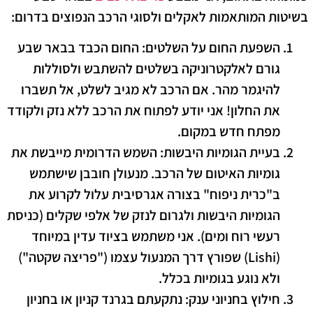
בשיטות המותאמות לאקלים ולסוגי הרכב הנפוצים בדרום:
השפעת החום על השלטים:
החום הכבד בבאר שבע
גורם לאלקטרוניקה בשלטים להשתבש ולסוללות
להיגמר מהר. אם הרכב לא מגיב לשלט, אל תשברו
את החלון! אני יודע לפתוח את הרכב ללא נזק ולקודד
מפתח חדש במקום.
בעיית הגומיות היבשות:
השמש הדרומית מייבשת את
גומיות האיטום של הרכב. מנעולן חובבן שישתמש
ב"כרית ניפוח" בצורה אגרסיבית עלול לקרוע את
הגומיות היבשות ולגרום לנזק של אלפי שקלים (כניסת
רעשי רוח ומים). אני משתמש בציוד עדין במיוחד
(Lishi) שפורץ דרך המנעול עצמו ("פריצה שקטה")
ולא נוגע בגומיות בכלל.
חילוץ בחניוני ענק:
נתקעתם בגרנד קניון או בחניון