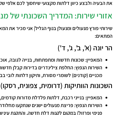
את הבעיה ולבצע
כיוון דלתות מקצועי
שיחסוך לכם אלפי שק
​אזורי שירות: המדריך השכונתי של מנע
שירותי פורץ מנעולים ומנעולן בנוף הגליל| ​אני מכיר את המא
המתאים:
​הר יונה (א', ב', ג', ד')
המאפיין:
שכונות חדשות ומתפתחות, בנייה לגובה, אוכלו
השירות הנפוץ:
החלפת צילינדרים בדירות קבלן חדשות 
מכניים (קודנים) לשומרי מסורת, ותיקון דלתות לובי בב
​השכונות הוותיקות (דרומית, צפונית, רסקו)
המאפיין:
בנייני רכבת, דלתות פלדלת מדורות קודמים, 
השירות הנפוץ:
פריצת מנעולים ישנים שנתקעו מחלודה ו
פנימי ופרזול) במקום לקנות דלת חדשה, והתקנת עיניות