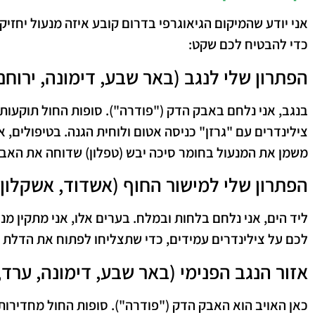
אני יודע שהמיקום הגיאוגרפי בדרום קובע איזה מנעול יחזיק
כדי להבטיח לכם שקט:
הפתרון שלי לנגב (באר שבע, דימונה, ירוחם
בנגב, אני נלחם באבק הדק ("פודרה"). סופות החול תוקעו
צילינדרים עם "גרזן" כניסה אטום ולוחית הגנה. בטיפולים,
משמן את המנעול בחומר סיכה יבש (טפלון) שדוחה את האבק
הפתרון שלי למישור החוף (אשדוד, אשקלון)
ליד הים, אני נלחם בלחות ובמלח. בערים אלו, אני מתקין מנ
לכם על צילינדרים עמידים, כדי שתצליחו לפתוח את הדלת 
אזור הנגב הפנימי (באר שבע, דימונה, ערד,
כאן האויב הוא האבק הדק ("פודרה"). סופות החול מחדירות ג