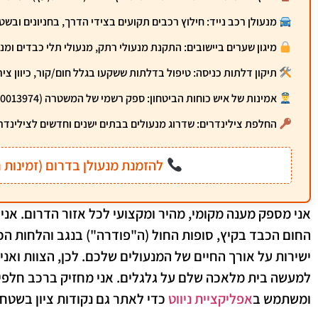
מנעולן רכב נייד:
חילוץ רכבים תקועים בצידי הדרך, בחניונים ובשט
מיגון שערים ביישובים:
התקנת מנעולי רתק, מנעולי תלי כבדים ומנ
תיקון דלתות כניסה:
טיפול בדלתות ששקעו בגלל חום/קור, כיוון ציר
אמינות של איש כוחות הביטחון:
ספק רשמי של המשטרה (40013974). מגיע לכל קריאה עם תעודת יושר וציוד מקצועי.
החלפת צילינדרים:
שדרוג מנעולים בבתים ישנים וחדשים לצילינדרים מוגני קידוח (5
להזמנת מנעולן בדרום (זמינות 
אני מספק מענה מקומי, מהיר ומקצועי לכל אזור הדרום. אני 
החום הכבד בקיץ, סופות החול (ה"פודרה") בנגב והלחות הכ
ישירות על אורך החיים של המנעולים שלכם.
לכן
, הצוות ואנ
למעשה בית מלאכה שלם על גלגלים. אני מחזיק ברכב חלפי
ומשתמש ב
אפליקציית ניווט
כדי לאתר גם נקודות ציון בשטח 