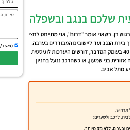
ית שלכם בנגב ובשפלה
גוש דן. כשאני אומר "דרום", אני מתייחס לחצי
 בירת הנגב ועד ליישובים המבודדים בערבה.
מאשר/
המרחבים העצומים הללו, מכביש 4 בצפון החבל ועד לכביש 40 בעומק המדבר, דורשים היערכות לוגיסטית
ורית בני שמעון, או כשהרכב ננעל בחניון
ע מתל אביב.
 תרחיש.
בית, לרכב ולשערים:
 ובערים, ללא נזק מיותר.