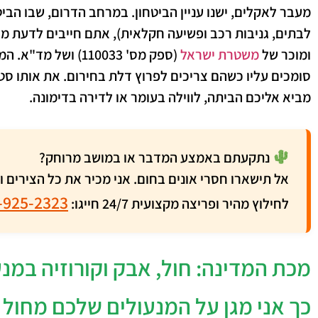
מעבר לאקלים, ישנו עניין הביטחון. במרחב הדרום, שבו הביט
לבתים, גניבות רכב ופשיעה חקלאית), אתם חייבים לדעת מ
ומוכר של
משטרת ישראל
(ספק מס' 110033) ושל
מד"א
. המ
סומכים עליו כשהם צריכים לפרוץ דלת בחירום. את אותו סטנ
מביא אליכם הביתה, לווילה בעומר או לדירה בדימונה.
נתקעתם באמצע המדבר או במושב מרוחק?
אל תישארו חסרי אונים בחום. אני מכיר את כל הצירים 
-925-2323
לחילוץ מהיר ופריצה מקצועית 24/7 חייגו:
מכת המדינה: חול, אבק וקורוזיה במנ
כך אני מגן על המנעולים שלכם מחול