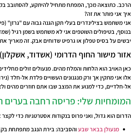
הרכב.
כתוצאה מכך
, המפתח מתחיל להיתקע, להסתובב בקוש
איך אני פותר את זה?
אני משתמש בצילינדרים בעלי תקן הגנה גבוה עם "גרזן" (פין
בנוסף
, בטיפולים השוטפים אני לא משתמש בשמן רגיל (שמדב
יבשים על בסיס טפלון או גרפיט שדוחים אבק. זה מאריך את 
אזור מישור החוף הדרומי (אשדוד, אשקלון)
כאן האויב הוא הלחות והמלח מהים. מנעולים זולים מחלידי
אלו אני מתקין אך ורק מנגנונים העשויים פלדת אל-חלד (ניר
אל-חלדיים, כדי למנוע את המצב שבו אתם חוזרים מהים ולא
המומחיות שלי: פריסה רחבה בערים ה
הדרום הוא גדול, ואני פרוס בנקודות אסטרטגיות כדי לקצר 
מנעולן בבאר שבע
והסביבה:
בירת הנגב מתפתחת בקצב