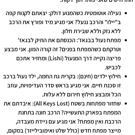
נעילה אוטומטית כשהמנוע דולק:
יצאתם לקנות קפה
ב"יילו" והרכב ננעל? אני מגיע מיד ופורץ את הרכב
ללא נזק וללא שבירת חלון.
מפתח נעול בבגאז':
הכנסתם את התיק לבגאז'
וטרקתם כשהמפתח בפנים? זה קורה המון. אני מבצע
פריצה נקייה דרך המנעול (Lishi) ומחזיר אתכם
לכביש.
חילוץ ילדים (חינם):
בקרית גת החמה, ילד נעול ברכב
זו סכנת חיים. אני מגיע בראש סדר העדיפויות, עוזב
הכל ומבצע חילוץ חירום ללא עלות.
שחזור מפתחות בשטח (All Keys Lost):
איבדתם את
המפתח בפארק התעשייה? הרכב חונה בתחנת
הרכבת ואין מפתח? אני מגיע עם ניידת מעבדה,
מייצר מפתח חדש (כולל שלט ואימובילייזר) במקום,