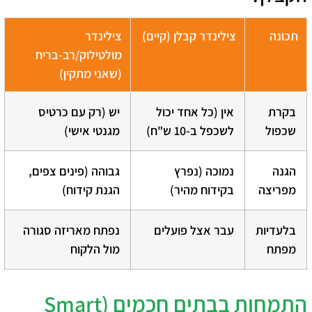
תכונה
צילינדר קבלן (קיים)
צילינדר
מולטילוק/רב-בריח
(שאני מתקין)
בקרת
אין (כל אחד יכול
יש (רק עם כרטיס
שכפול
לשכפל ב-10 ש"ח)
מגנטי אישי)
הגנה
נמוכה (נפרץ
גבוהה (פינים צפים,
מפריצה
בקידוח מהיר)
הגנת קידוח)
בלעדיות
עבר אצל פועלים
נפתח מאריזה סגורה
מפתח
מול הלקוח
התמחות בבתים חכמים (Smart