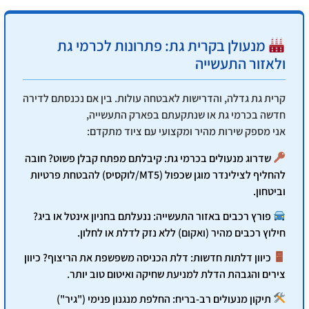
מנעולן בקרית גת: פתרונות לכרמי גת
ולאזור התעשייה
קרית גת גדלה, והדרישות לאבטחה עולות. בין אם נכנסתם לדירה
חדשה בכרמי גת או שנתקעתם בפארק התעשייה,
אני מספק שירות מהיר ומקצועי עם ציוד מתקדם:
שדרוג מנעולים בכרמי גת:
קיבלתם מפתח קבלן פשוט? חובה
להחליף לצילינדר מוגן שכפול (MT5/לוקסיס) להבטחת פרטיות
וביטחון.
פורץ רכבים באזור התעשייה:
ננעלתם בחניון אינטל או ביג?
חילוץ רכבים מהיר (ואקום) ללא נזק לדלת או לחלון.
כיוון דלתות חדשות:
דלת הכניסה משפשפת את הריצוף? כיוון
צירים והגבהת הדלת למניעת שחיקה ואיטום טוב יותר.
תיקון מנעולים רב-בריח:
החלפת מנגנון פנימי ("גיר")