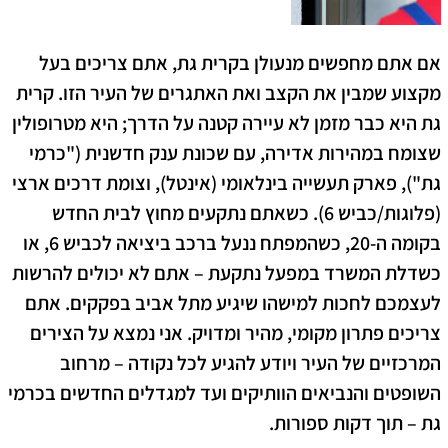
אם אתם מחפשים
מנעולן בקרית גת
, אתם צריכים בעל
מקצוע שמבין את הקצב ואת האתגרים של העיר הזו. קרית
גת היא כבר מזמן לא עיירה קטנה על הדרך; היא מטרופולין
שצומח במהירות אדירה, עם שכונת ענק חדשנית ("כרמי
גת"), פארק תעשייה בינלאומי (אינטל), וצומת דרכים ארצי
(פלוגות/כביש 6). כשאתם נתקעים מחוץ לבית החדש
בקומה ה-20, כשהמפתח ננעל ברכב ביציאה לכביש 6, או
כשדלת המשרד במפעל נתקעת – אתם לא יכולים להרשות
לעצמכם לחכות למישהו שיגיע מתל אביב בפקקים. אתם
צריכים פתרון מקומי, מהיר ומדויק. אני נמצא על הצירים
המרכזיים של העיר ויודע להגיע לכל נקודה – מרחוב
השופטים והנביאים הוותיקים ועד למגדלים החדשים בכרמי
גת – תוך דקות ספורות.