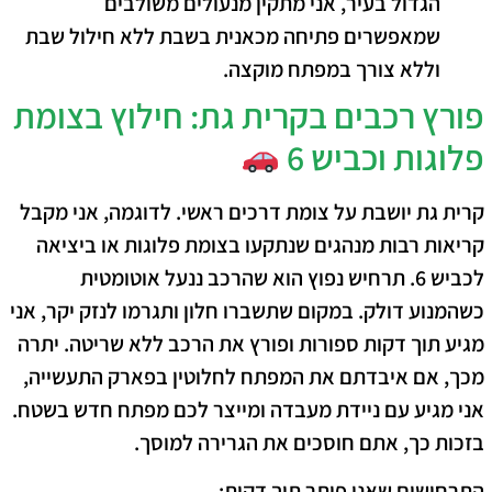
הגדול בעיר, אני מתקין מנעולים משולבים
שמאפשרים פתיחה מכאנית בשבת ללא חילול שבת
וללא צורך במפתח מוקצה.
פורץ רכבים בקרית גת: חילוץ בצומת
פלוגות וכביש 6
קרית גת יושבת על צומת דרכים ראשי. לדוגמה, אני מקבל
קריאות רבות מנהגים שנתקעו בצומת פלוגות או ביציאה
לכביש 6. תרחיש נפוץ הוא שהרכב ננעל אוטומטית
כשהמנוע דולק. במקום שתשברו חלון ותגרמו לנזק יקר, אני
מגיע תוך דקות ספורות ופורץ את הרכב ללא שריטה. יתרה
מכך, אם איבדתם את המפתח לחלוטין בפארק התעשייה,
אני מגיע עם ניידת מעבדה ומייצר לכם מפתח חדש בשטח.
בזכות כך, אתם חוסכים את הגרירה למוסך.
התרחישים שאני פותר תוך דקות: