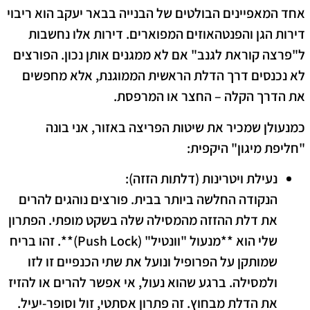
אחד המאפיינים הבולטים של הבנייה בבאר יעקב הוא ריבוי
דירות הגן והפנטהאוזים המפוארים. דירות אלו נחשבות
ל"פרצה קוראת לגנב" אם לא ממגנים אותן נכון. הפורצים
לא נכנסים דרך הדלת הראשית הממוגנת, אלא מחפשים
את הדרך הקלה – החצר או המרפסת.
כמנעולן שמכיר את שיטות הפריצה באזור, אני בונה
"חליפת מיגון" היקפית:
נעילת ויטרינות (דלתות הזזה):
הנקודה החלשה ביותר בבית. פורצים נוהגים להרים
את דלת ההזזה מהמסילה שלה בשקט מופתי. הפתרון
שלי הוא **מנעול "וונטיל" (Push Lock)**. זהו בריח
שמותקן על הפרופיל ונועל את שתי הכנפיים זו לזו
ולמסילה. ברגע שהוא נעול, אי אפשר להרים או להזיז
את הדלת מבחוץ. זה פתרון אסתטי, זול וסופר-יעיל.