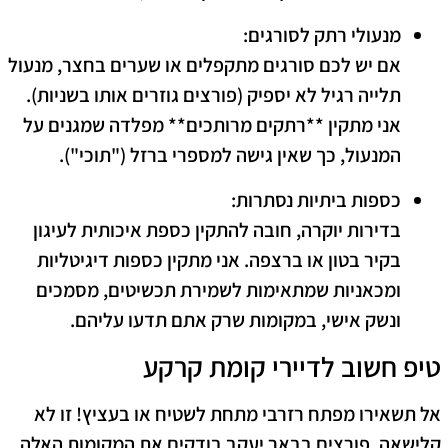
מנעולי רתק לסורגים:
אם יש לכם סורגים מתקפלים או שערים בחצר, מנעול
תלייה רגיל לא יספיק (פורצים גוזרים אותו בשניות).
אני מתקין **רתקים מרותכים** מפלדה שמגנים על
המנעול, כך שאין גישה למספרי ברזל ("תוכי").
כספות ביתיות נסתרות:
בדירות יוקרה, חובה להתקין כספת איכותית לעיגון
בקיר בטון או ברצפה. אני מתקין כספות דיגיטליות
ומכאניות שמתאימות לשמירת תכשיטים, מסמכים
ונשק אישי, במקומות שרק אתם תדעו עליהם.
טיפ חשוב לדיירי קומת קרקע
אל תשאירו מפתח רזרבי מתחת לשטיח או בעציץ! זו לא
קלישאה, פורצים בבאר יעקב בודקים את המקומות האלה