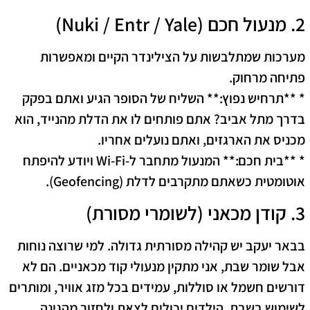
2. מנעול חכם (Nuki / Entr / Yale)
מערכות שמתלבשות על הצילינדר הקיים ומאפשרות
פתיחה מרחוק.
* **תרחיש נפוץ:** השליח של הסופר הגיע ואתם בפקק
בדרך מתל אביב? אתם פותחים לו את הדלת מהנייד, הוא
מכניס את הארגזים, ואתם נועלים אחריו.
* **בית חכם:** המנעול מתחבר ל-Wi-Fi ויודע להיפתח
אוטומטית כשאתם מתקרבים לדלת (Geofencing).
3. קודן מכאני (לשומרי מסורת)
בבאר יעקב יש קהילה מסורתית גדולה. למי שרוצה נוחות
אבל שומר שבת, אני מתקין מנעולי קוד מכאניים. הם לא
דורשים חשמל או סוללות, עמידים בכל מזג אוויר, ומותרים
לשימוש בשבת. הילדים יכולים לצאת ולחזור מהגינה