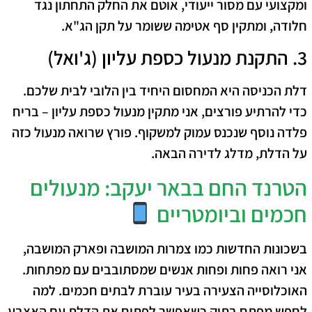
ומקצועי עם מסור ייעודי, אוטם את החלק התחתון נגד
חלודה, ומתקין סף אטימה ששומר על תקן הג"א.
3. התקנת מנעול כספת עליון (ג'ואל)
דלת הכניסה היא המחסום היחיד בין הלובי לבית שלכם.
כדי להרתיע פורצים, אני מתקין מנעול כספת עליון – בריח
פלדה נוסף שנכנס עמוק למשקוף. פורץ שרואה מנעול כזה
על הדלת, מדלג לדירה הבאה.
הטרנד החם בבאר יעקב: מנעולים
חכמים וביומטריים
בשכונות החדשות כמו צמרות המושבה ופארק המושבה,
אני רואה פחות ופחות אנשים שמסתובבים עם מפתחות.
האוכלוסייה הצעירה בעיר עוברת לבתים חכמים. למה
לחפש מפתח בתיק כשאפשר לפתוח את הדלת עם האצבע