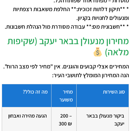
מוסדות – מפתח אחד שפותח הכל.
* **תיקון דלתות זכוכית:** החלפת משאבות רצפתיות
ומנעולים לחנויות בקניון.
* **חשבונית מס:** עבודה מסודרת מול הנהלת חשבונות.
מחירון מנעולן בבאר יעקב (שקיפות
מלאה)
המחירים אצלי קבועים והוגנים. אין "מחיר לפי מצב הרוח".
הנה המחירון המומלץ לתושבי העיר:
סוג השירות
מחיר
מה זה כולל?
משוער
ביקור מנעולן בבאר
200 –
הגעה מהירה ואבחון
יעקב
300 ₪