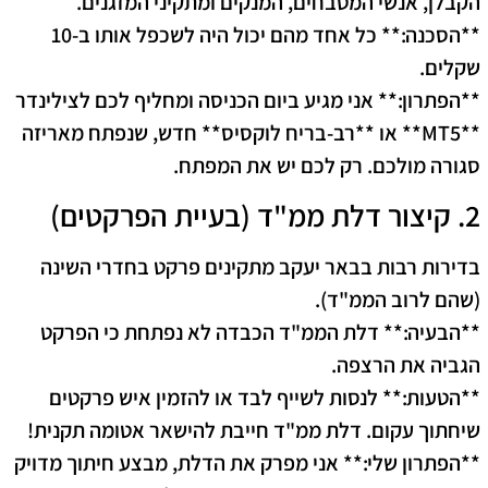
הקבלן, אנשי המטבחים, המנקים ומתקיני המזגנים.
**הסכנה:** כל אחד מהם יכול היה לשכפל אותו ב-10
שקלים.
**הפתרון:** אני מגיע ביום הכניסה ומחליף לכם לצילינדר
**MT5** או **רב-בריח לוקסיס** חדש, שנפתח מאריזה
סגורה מולכם. רק לכם יש את המפתח.
2. קיצור דלת ממ"ד (בעיית הפרקטים)
בדירות רבות בבאר יעקב מתקינים פרקט בחדרי השינה
(שהם לרוב הממ"ד).
**הבעיה:** דלת הממ"ד הכבדה לא נפתחת כי הפרקט
הגביה את הרצפה.
**הטעות:** לנסות לשייף לבד או להזמין איש פרקטים
שיחתוך עקום. דלת ממ"ד חייבת להישאר אטומה תקנית!
**הפתרון שלי:** אני מפרק את הדלת, מבצע חיתוך מדויק