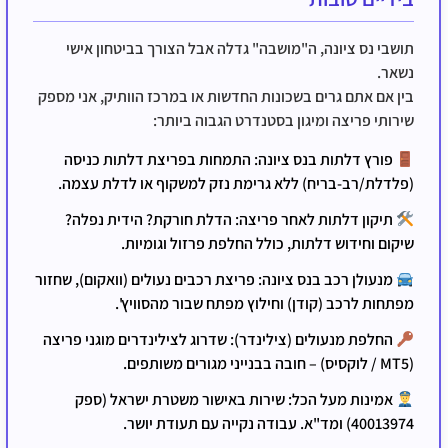
תושבי נס ציונה, ה"מושבה" גדלה אבל הצורך בביטחון אישי
נשאר.
בין אם אתם גרים בשכונות החדשות או במרכז הוותיק, אני מספק
שירותי פריצה ומיגון בסטנדרט הגבוה ביותר:
פורץ דלתות בנס ציונה:
התמחות בפריצת דלתות כניסה
(פלדלת/רב-בריח) ללא גרימת נזק למשקוף או לדלת עצמה.
תיקון דלתות לאחר פריצה:
הדלת חורקת? הידית נפלה?
שיקום וחידוש דלתות, כולל החלפת פרזול וגומיות.
מנעולן רכב בנס ציונה:
פריצת רכבים נעולים (וואקום), שחזור
מפתחות לרכב (קודן) וחילוץ מפתח שבור מהסוויץ'.
החלפת מנעולים (צילינדר):
שדרוג לצילינדרים מוגני פריצה
(MT5 / לוקסיס) – חובה בבנייני מגורים משותפים.
אמינות מעל הכל:
שירות באישור משטרת ישראל (ספק
40013974) ומד"א. עבודה נקייה עם תעודת יושר.