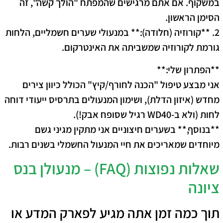
במשקוף. אם אתם מרגישים שהמפתח "הולך קשה", זה
הסימן הראשון.
2. **קורוזיה (חלודה):** במנעולי שערים חשמליים, הלחות
גורמת לקורוזיה שמשביתה את האינטרקום.
**הפתרון שלי:**
אני מבצע טיפול "הכנה לחורף/קיץ" הכולל כיוון צירים
מחדש (איזון הדלת), ושימון המנעולים בתרסיס ייעודי דוחה
לחות (ולא ב-WD40 רגיל שסופח אבק!).
**בנוסף,** בשערים חיצוניים אני מתקין מגיני גשם
מיוחדים שמאריכים את חיי המנעול החשמלי בשנים רבות.
שאלות נפוצות (FAQ) – מנעולן בנס
ציונה
תוך כמה זמן אתה מגיע לפארק המדע או