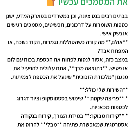
את המסמכים עכשיו
בבתים רבים בנס ציונה, וכן במשרדים בפארק המדע, ישנן
כספות השומרות על דרכונים, תכשיטים, מסמכים רגישים
או נשק אישי.
**אולם,** מה קורה כשהסוללות נגמרות, הקוד נשכח, או
המפתח אבד?
במצב כזה, אסור לנסות לפתוח את הכספת בכוח עם לום
או פטיש. **כתוצאה מכך**, אתם עלולים להפעיל את
מנגנון "מלכודת הזכוכית" שינעל את הכספת לצמיתות.
**השירות שלי כולל:**
* **פריצה שקטה:** שימוש בסטטוסקופ וציוד דגדוג
לכספות מכאניות.
* **קידוח מבוקר:** במידת הצורך, קידוח בנקודה
אסטרטגית שמאפשרת פתיחה **מבלי** להרוס את