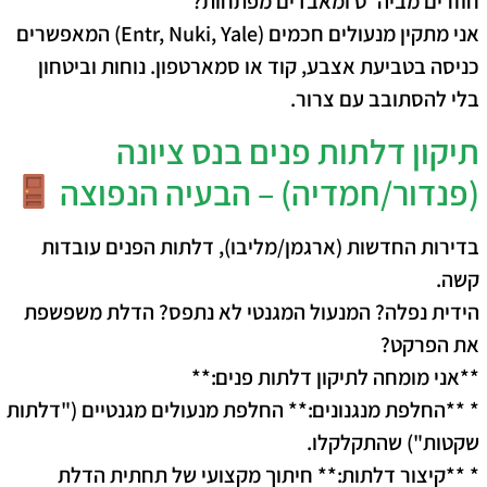
חוזרים מביה"ס ומאבדים מפתחות?
אני מתקין מנעולים חכמים (Entr, Nuki, Yale) המאפשרים
כניסה בטביעת אצבע, קוד או סמארטפון. נוחות וביטחון
בלי להסתובב עם צרור.
תיקון דלתות פנים בנס ציונה
(פנדור/חמדיה) – הבעיה הנפוצה
בדירות החדשות (ארגמן/מליבו), דלתות הפנים עובדות
קשה.
הידית נפלה? המנעול המגנטי לא נתפס? הדלת משפשפת
את הפרקט?
**אני מומחה לתיקון דלתות פנים:**
* **החלפת מנגנונים:** החלפת מנעולים מגנטיים ("דלתות
שקטות") שהתקלקלו.
* **קיצור דלתות:** חיתוך מקצועי של תחתית הדלת