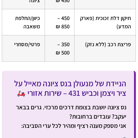
450 ₪
ציונה
תיקון דלת זכוכית (פארק
450 –
כיוון/החלפת
המדע)
850 ₪
משאבה
פריצת רכב (ללא נזק)
350 –
פרטי/מסחרי
500 ₪
הניידת של מנעולן בנס ציונה מאייל על
ציר ויצמן וכביש 431 – שירות אזורי
נס ציונה יושבת בצומת דרכים מרכזי. גרים בבאר
יעקב? עובדים ברחובות?
אני מספק מענה רציף ומהיר לכל ערי הסביבה: