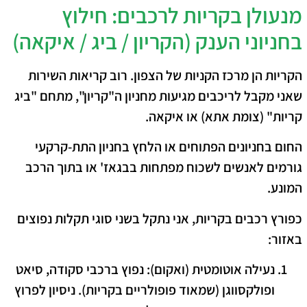
​מנעולן בקריות לרכבים: חילוץ
בחניוני הענק (הקריון / ביג / איקאה)
​הקריות הן מרכז הקניות של הצפון. רוב קריאות השירות
שאני מקבל לריכבים מגיעות מחניון ה"קריון", מתחם "ביג
קריות" (צומת אתא) או איקאה.
החום בחניונים הפתוחים או הלחץ בחניון התת-קרקעי
גורמים לאנשים לשכוח מפתחות בבגאז' או בתוך הרכב
המונע.
​כ
פורץ רכבים בקריות
, אני נתקל בשני סוגי תקלות נפוצים
באזור:
נעילה אוטומטית (ואקום):
נפוץ ברכבי סקודה, סיאט
ופולקסווגן (שמאוד פופולריים בקריות). ניסיון לפרוץ