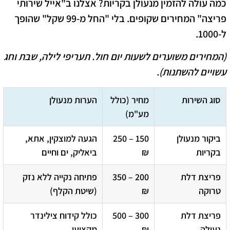
​כמה עולה להזמין מנעולן בקריות? אצלנו ב"אייל שירותי
פריצה" המחירים שקופים. בלי "החל מ-99 שקל" שהופך
ל-1000.
(המחירים משוערים לשעות יום חול. תעריפי לילה, שבת וחג
עשויים להשתנות).
סוג השירות
מחיר (כולל
הערות מנעולן
מע"מ)
ביקור מנעולן
150 – 250
הגעה למוצקין, אתא,
בקריות
₪
ביאליק, ים וחיים
פריצת דלת
200 – 350
פתיחה נקייה ללא נזק
טרוקה
₪
(שיטת הקלף)
פריצת דלת
300 – 500
כולל קידוח צילינדר
נעולה
₪
מקצועי