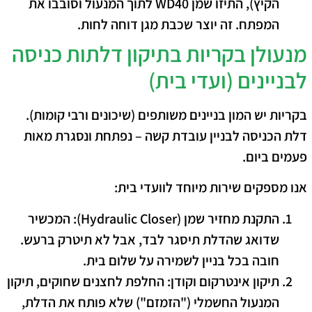
הקיץ), התיזו שמן WD40 לתוך המנעול וסובבו את
המפתח. זה יוצר שכבת מגן דוחה לחות.
מנעולן בקריות ב​תיקון דלתות כניסה
לבניינים (ועדי בית)
​בקריות יש המון בניינים משותפים (שיכונים ורבי קומות).
דלת הכניסה לבניין עובדת קשה – נפתחת ונסגרת מאות
פעמים ביום.
אנו מספקים שירות מיוחד לוועדי בית:
התקנת מחזיר שמן (Hydraulic Closer):
המכשיר
שדואג שהדלת תיסגר לבד, אבל לא תיטרק ברעש.
חובה בכל בניין לשמירה על שלום בית.
תיקון אינטרקום וקודן:
החלפת לחצנים שחוקים, תיקון
המנעול החשמלי ("הזמזם") שלא פותח את הדלת,