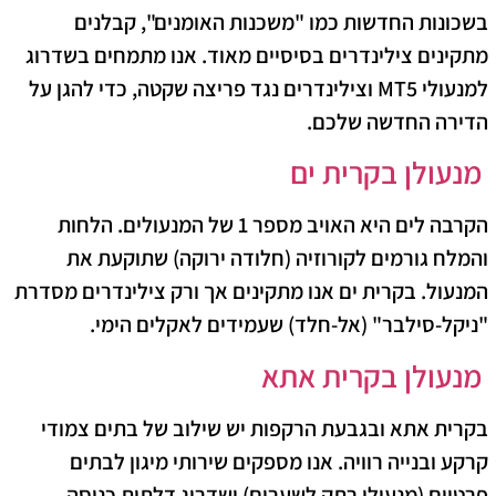
​בשכונות החדשות כמו "משכנות האומנים", קבלנים
מתקינים צילינדרים בסיסיים מאוד. אנו מתמחים בשדרוג
למנעולי
MT5
וצילינדרים נגד פריצה שקטה, כדי להגן על
הדירה החדשה שלכם.
​
מנעולן בקרית ים
​הקרבה לים היא האויב מספר 1 של המנעולים. הלחות
והמלח גורמים לקורוזיה (חלודה ירוקה) שתוקעת את
המנעול. בקרית ים אנו מתקינים אך ורק
צילינדרים מסדרת
"ניקל-סילבר"
(אל-חלד) שעמידים לאקלים הימי.
​
מנעולן בקרית אתא
​בקרית אתא ובגבעת הרקפות יש שילוב של בתים צמודי
קרקע ובנייה רוויה. אנו מספקים שירותי מיגון לבתים
פרטיים (מנעולי רתק לשערים) ושדרוג דלתות כניסה