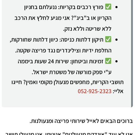
פורץ רכבים בקריות:
ננעלתם בחניון
הקריון או ב"ביג"? אני מגיע לחלץ את הרכב
ללא שריטה וללא נזק.
תיקון דלתות כניסה:
כיוון דלתות שחורקות,
החלפת ידיות וצילינדרים נגד פריצה שקטה.
זמינות וביטחון:
שירות 24 שעות ביממה
ע"י ספק מורשה של משטרת ישראל.
תושבי הקריות, מחפשים מנעולן מקומי ואמין? חייגו
אליי:
052-925-2323
​ברוכים הבאים ל
אייל שירותי פריצה ומנעולנות
.
אני לא עוד "אינדקס מנעולנים" אנונימי. אני מנעולן תושב