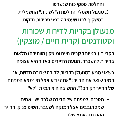
והחלפת ספקי כוח שנשרפו.
מנעול חשמלי:
החלפת ה"לשונית" החשמלית
במשקוף לכזו שעמידה בפני טריקות חזקות.
​מנעולן בקריות לדירות שכורות
וסטודנטים (קרית חיים / מוצקין)
​הקריות (ובמיוחד קרית חיים ומוצקין הוותיקה) מלאות
בדירות להשכרה. תנועת הדיירים באזור היא עצומה.
כשאני מגיע כ
מנעולן בקריות
לדירה שכורה חדשה, אני
תמיד שואל את הדייר: "אתה יודע אצל מי נמצא המפתח
של הדייר הקודם?". התשובה היא תמיד: "לא".
הסכנה:
למפתח של הדירה שלכם יש "אחים"
שמסתובבים אצל המנקה לשעבר, השיפוצניק, הדייר
הקודם והאמא שלו.