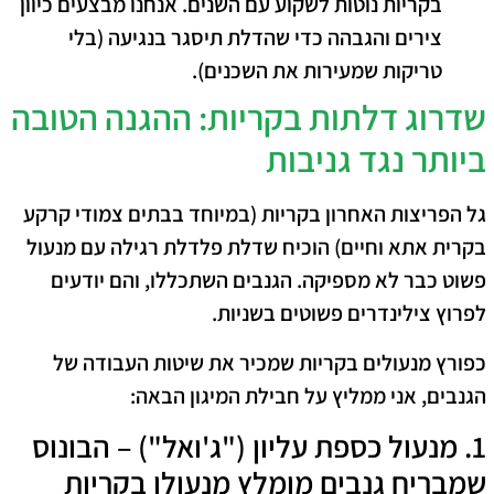
בקריות נוטות לשקוע עם השנים. אנחנו מבצעים כיוון
צירים והגבהה כדי שהדלת תיסגר בנגיעה (בלי
טריקות שמעירות את השכנים).
​שדרוג דלתות בקריות: ההגנה הטובה
ביותר נגד גניבות
​גל הפריצות האחרון בקריות (במיוחד בבתים צמודי קרקע
בקרית אתא וחיים) הוכיח שדלת פלדלת רגילה עם מנעול
פשוט כבר לא מספיקה. הגנבים השתכללו, והם יודעים
לפרוץ צילינדרים פשוטים בשניות.
כ
פורץ מנעולים בקריות
שמכיר את שיטות העבודה של
הגנבים, אני ממליץ על חבילת המיגון הבאה:
​1. מנעול כספת עליון ("ג'ואל") – הבונוס
שמבריח גנבים מומלץ מנעולן בקריות