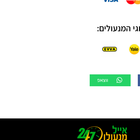
גי המנעולים:
ווצאפ