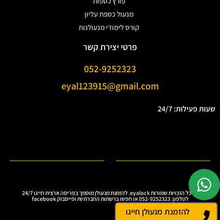
פורץ כספות
מנעול כספת עליון
קורס לימודי מנעולנות
פרטי יצירת קשר
052-9252323
eyal123915@gmail.com
שעות פעילות: 24/7
.
Ⓒ כל הזכויות שמורות eyalock. להזמנת מנעולן מוסמך בפריסה ארצית חייגו 24/7
לטלפון: 052-9252323 או חפשו ברשתות החברתיות ופייסבוק facebook
להזמנת מנעולן חייגו