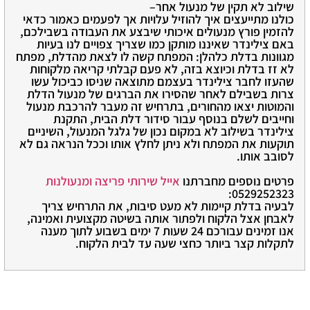
שילוב לא תקין של מנעול אחר–
כולנו מתייעצים איך להוזיל עלויות אך לפעמים כאמור כדאי
להזמין פורץ מנעולים איכותי שיבצע את העבודה בשבילכם,
באם צילינדר שאיננו מותקן כמו שצריך צפויים לנו בעיות
מגוונות בדלת כלהלן: המפתח קשה לו לצאת מהדלת, מפתח
לא זז בדלת וכיוצא בזה, לא פעם קבלתי קריאה מלקוחות
שהעזו לחבר צילינדר בעצמם מתוצאה שניסו כביכול עשו
צרות בשבילם לאחר שהסירו את הברגים של מנעול הדלת
והמוטות יצאו מהחורים, בתרחיש זה מעבר להרכבת מנעול
וחייבים לשלם בנוסף עבור סידור דלת הבית, התקנת
צילינדר בשילוב לא במקום נכון של גלגל המנעול, השיניים
תוקעות את המפתח ולא ניתן לחלץ אותו וככל הנראה גם לא
לסובב אותו.
פרטים נוספים מחברתנו
אייל שירותי פריצה ומנעולנות
0529252323:
לבעיה בדלת קיימות לא מעט סיבות, את התרחיש צריך
לאבחן אצל הלקוח ולפתור אותה בשיטה מקצועית ואמינה,
אנו זמינים עבורכם 24 שעות 7 ימים בשבוע לתוך מענה
לתקלות קצר ביותר כחצי שעה עד לבית הלקוח.